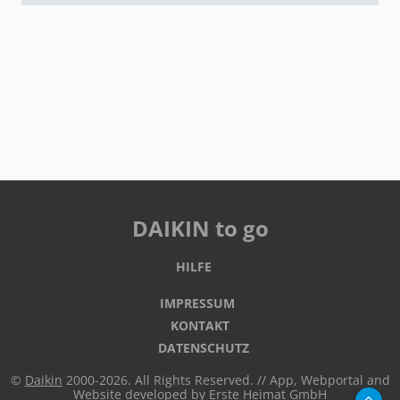
DAIKIN to go
HILFE
IMPRESSUM
KONTAKT
DATENSCHUTZ
©
Daikin
2000-2026. All Rights Reserved. // App, Webportal and
Website developed by
Erste Heimat GmbH